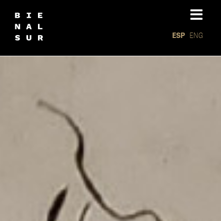
ESP
ENG