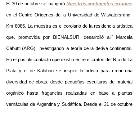
El 30 de octubre se inauguró
Nuestros continentes errantes
en el Centro Orígenes de la Universidad de Witwatersrand
Km 8086. La muestra es el corolario de la residencia artística
que, promovida por BIENALSUR, desarrolló allí Marcela
Cabutti (ARG), investigando la teoría de la deriva continental.
En el posible contacto que existió entre el cratón del Río de La
Plata y el de Kalahari se inspiró la artista para crear una
diversidad de obras, desde pequeñas esculturas de material
orgánico hasta fragancias realizadas en base a plantas
vernáculas de Argentina y Sudáfrica.
Desde el 31 de octubre
puede verse
To the Registrar. Pasados y presentes en
punga
.
En esta exposición, Sally Gutiérrez Dewar (ESP)
interviene en los espacios de Constitution Hill, Km 8088 de la