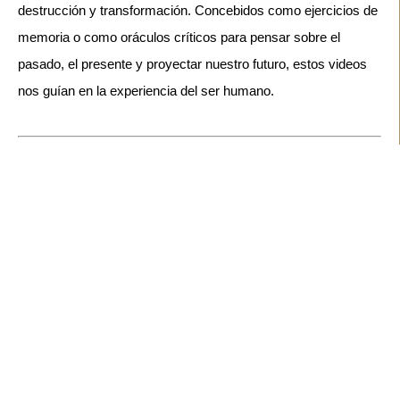
destrucción y transformación. Concebidos como ejercicios de 
memoria o como oráculos críticos para pensar sobre el 
pasado, el presente y proyectar nuestro futuro, estos videos 
nos guían en la experiencia del ser humano.  
Imagen:
Dala Nasser,
The Dead Shall be Raised
Km: 12373
Sede:
Museo Sursock
Dirección : Greek Orthodox
Archbishopric Street,
20715509
Ciudad : Beirut