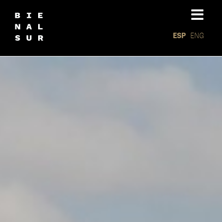
ESP
ENG