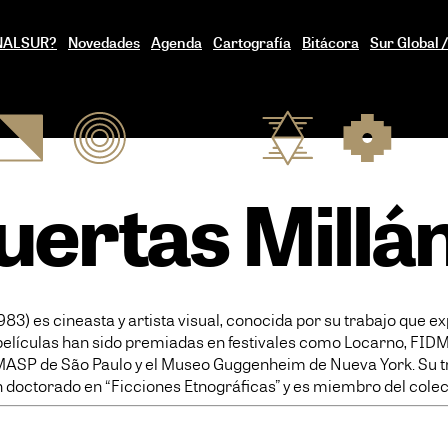
ENALSUR?
Novedades
Agenda
Cartografía
Bitácora
Sur Global 
uertas Millá
3) es cineasta y artista visual, conocida por su trabajo que exp
películas han sido premiadas en festivales como Locarno, FIDMa
 MASP de São Paulo y el Museo Guggenheim de Nueva York. Su t
n doctorado en “Ficciones Etnográficas” y es miembro del cole