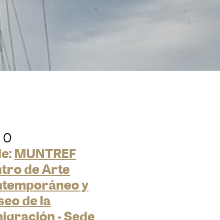
 0
e:
MUNTREF
tro de Arte
ntemporáneo y
eo de la
igración - Sede