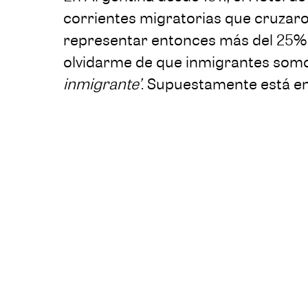
corrientes migratorias que cruzaron
representar entonces más del 25% de
olvidarme de que inmigrantes somo
inmigrante’
. Supuestamente está en 
la ubicuidad. A todas partes sin pas
Genio. ¿Y a dónde huiré de tu prese
universales son inmigrantes”.