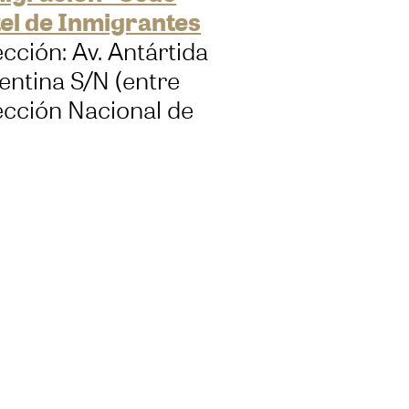
el de Inmigrantes
ección: Av. Antártida
entina S/N (entre
ección Nacional de
raciones y
uebus)
dad: Buenos Aires
entina
ista(s):
iana Telleria
(ARG)
o(s):
ervención