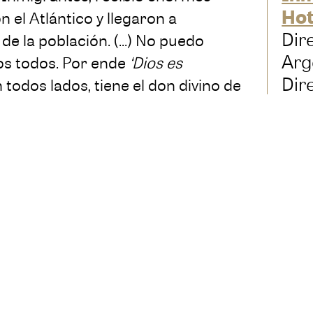
Hot
 el Atlántico y llegaron a
Dir
 la población. (...) No puedo
Arg
s todos. Por ende
‘Dios es
Dir
todos lados, tiene el don divino de
Mig
aporte. Inmigrante de lo sucesivo.
Buq
ncia?’. Avancemos. Las ideas
Ciu
Arg
Art
Mar
Tip
Int