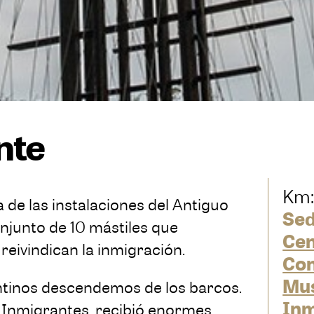
nte
Km:
a de las instalaciones del Antiguo
Sed
njunto de 10 mástiles que
Cen
eivindican la inmigración.
Co
Mus
entinos descendemos de los barcos.
Inm
e Inmigrantes, recibió enormes