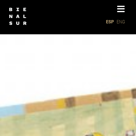
ESP
ENG