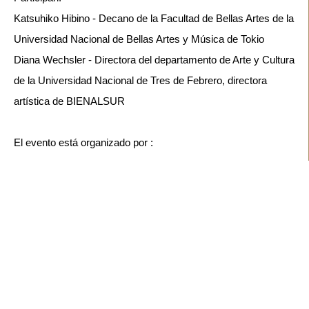
Katsuhiko Hibino - Decano de la Facultad de Bellas Artes de la 
Universidad Nacional de Bellas Artes y Música de Tokio
Diana Wechsler - Directora del departamento de Arte y Cultura 
de la Universidad Nacional de Tres de Febrero, directora 
El evento está organizado por : 

Universidad de las Artes de Tokio / Centro Nacional de Arte de 
Tokio / Gobierno Metropolitano de Tokio / Consejo de las Artes 
de Tokio (Fundación Metropolitana de Tokio para la Historia y 
la Cultura) / Art's Embrace (organización sin fines de lucro). 

Con la colaboración de: 
