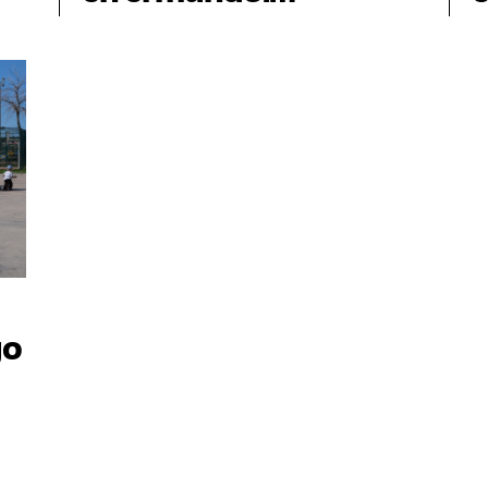
(d)estructura, el juego
(
go