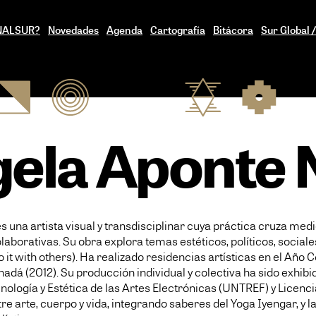
ENALSUR?
Novedades
Agenda
Cartografía
Bitácora
Sur Global 
ela Aponte 
 una artista visual y transdisciplinar cuya práctica cruza medi
aborativas. Su obra explora temas estéticos, políticos, socia
 it with others). Ha realizado residencias artísticas en el Año 
nadá (2012). Su producción individual y colectiva ha sido exhibi
nología y Estética de las Artes Electrónicas (UNTREF) y Licenc
ntre arte, cuerpo y vida, integrando saberes del Yoga Iyengar, y