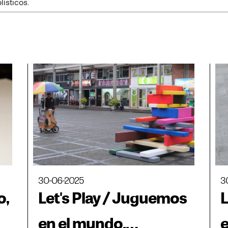
lísticos.
30-06-2025
3
o,
Let's Play / Juguemos
L
en el mundo.
e