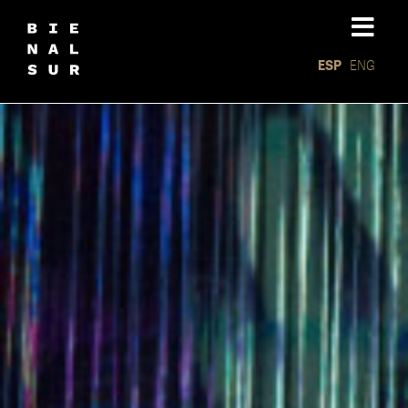
ESP
ENG