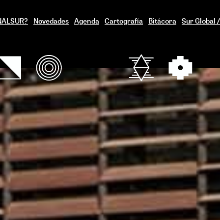
ENALSUR?
Novedades
Agenda
Cartografía
Bitácora
Sur Global 