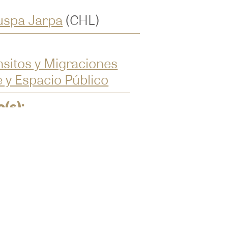
uspa Jarpa
(CHL)
nsitos y Migraciones
e y Espacio Público
o(s):
osición
de el 05/11/2019
ta el 30/12/2019