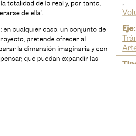
,
 totalidad de lo real y, por tanto,
Vol
erarse de ella".
Eje:
al: en cualquier caso, un conjunto de
Trá
royecto, pretende ofrecer al
Art
erar la dimensión imaginaria y con
 pensar, que puedan expandir las
Tip
sticio entre realidad y fantasía que
Exp
Des
señadas para el espacio público y
Has
Museo Nacional de
pacios del
 culturales, y evocan diferentes
án a partir de la percepción de cada
plomático y de quienes visitan la