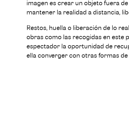
imagen es crear un objeto fuera de la
mantener la realidad a distancia, lib
Restos, huella o liberación de lo re
obras como las recogidas en este p
espectador la oportunidad de recup
ella converger con otras formas de
modalidades narradoras en ese inter
invitamos a explorar.
Esta selección de obras -algunas di
otras para ser integradas en los es
Riyadh
- aluden a diferentes mundos
realidades que, a su vez, se ampliar
uno de los transeúntes del Barrio Di