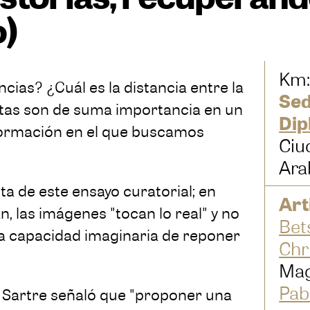
o)
Km:
as? ¿Cuál es la distancia entre la
Sed
untas son de suma importancia en un
Dip
formación en el que buscamos
Ciu
Ara
a de este ensayo curatorial; en
Art
 las imágenes "tocan lo real" y no
Bet
la capacidad imaginaria de reponer
Chr
Mag
Pab
l Sartre señaló que "proponer una