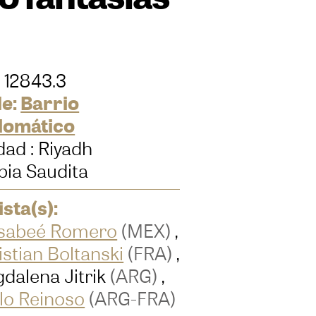
 12843.3
e:
Barrio
lomático
dad : Riyadh
bia Saudita
ista(s):
sabeé Romero
(MEX)
,
istian Boltanski
(FRA)
,
dalena Jitrik
(ARG)
,
lo Reinoso
(ARG-FRA)