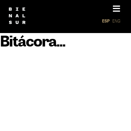
ESP
ENG
Bitácora...