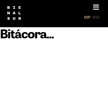
ESP
ENG
Bitácora...