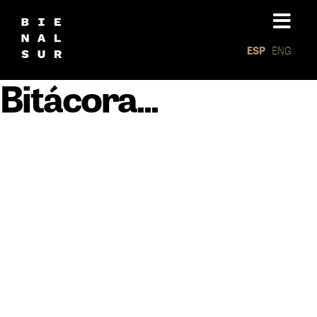
ESP
ENG
Bitácora...