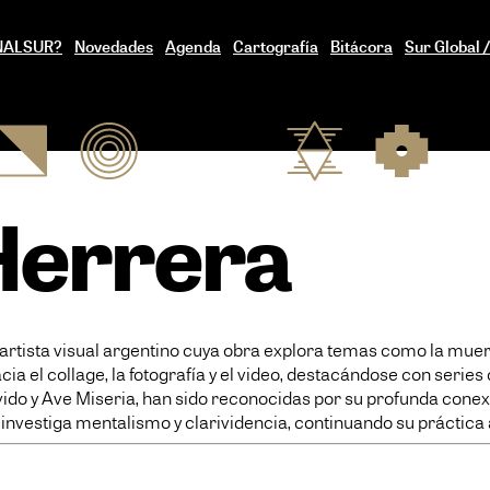
ENALSUR?
Novedades
Agenda
Cartografía
Bitácora
Sur Global 
Herrera
rtista visual argentino cuya obra explora temas como la muerte,
hacia el collage, la fotografía y el video, destacándose con ser
vido y Ave Miseria, han sido reconocidas por su profunda conex
investiga mentalismo y clarividencia, continuando su práctica a