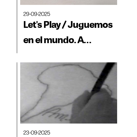
el MAAC
29-09-2025
Let's Play / Juguemos
en el mundo. A
Labyrinth of Options
23-09-2025