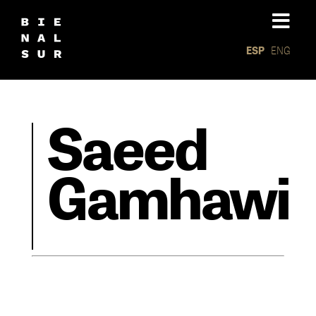
ESP
ENG
Saeed
Gamhawi