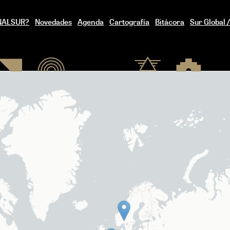
ENALSUR?
Novedades
Agenda
Cartografía
Bitácora
Sur Global 