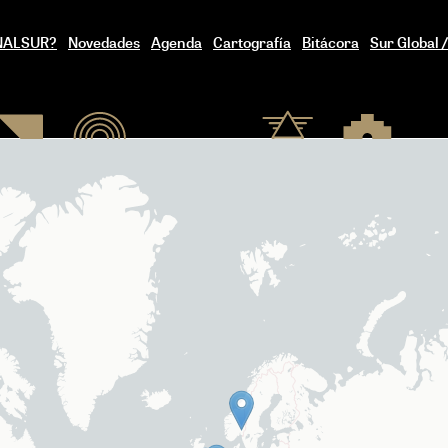
ENALSUR?
Novedades
Agenda
Cartografía
Bitácora
Sur Global 