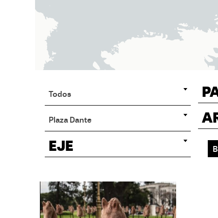
P
Todos
A
Plaza Dante
EJE
B