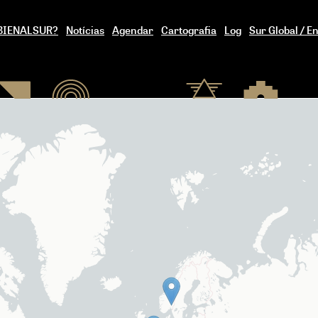
a BIENALSUR?
Notícias
Agendar
Cartografia
Log
Sur Global / E