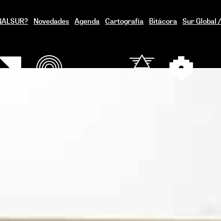
ENALSUR?
Novedades
Agenda
Cartografía
Bitácora
Sur Global 