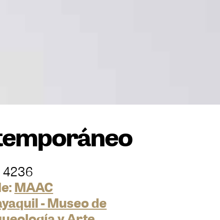
ontemporáneo
 4236
e:
MAAC
yaquil - Museo de
ueología y Arte