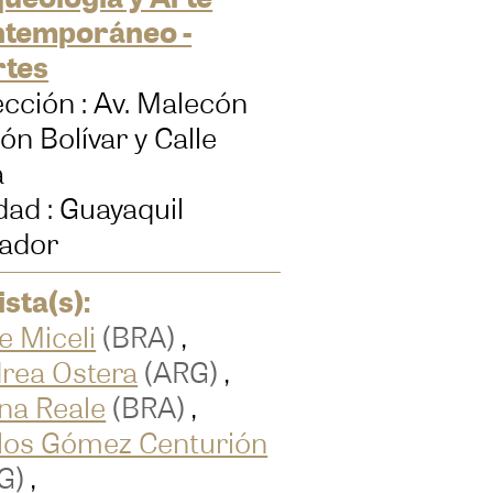
temporáneo -
tes
ección : Av. Malecón
ón Bolívar y Calle
a
dad : Guayaquil
ador
ista(s):
e Miceli
(BRA)
,
rea Ostera
(ARG)
,
na Reale
(BRA)
,
los Gómez Centurión
G)
,