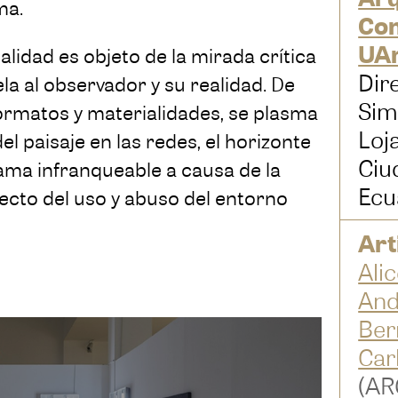
ma.
Con
UAr
ualidad es objeto de la mirada crítica
Dir
la al observador y su realidad. De
Sim
formatos y materialidades, se plasma
Loj
el paisaje en las redes, el horizonte
Ciu
ama infranqueable a causa de la
Ecu
pecto del uso y abuso del entorno
Art
Alic
And
Ber
Car
(AR