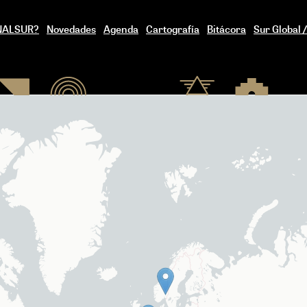
ENALSUR?
Novedades
Agenda
Cartografía
Bitácora
Sur Global 