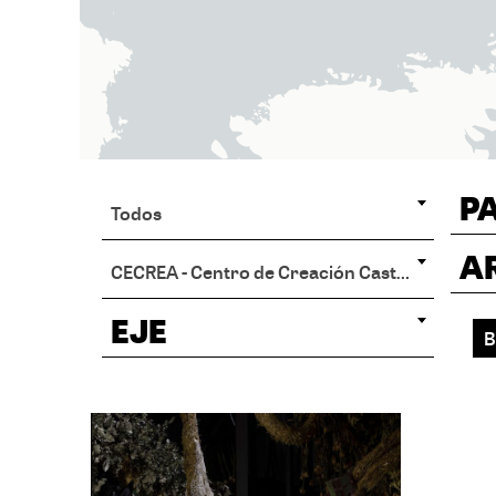
P
Todos
A
CECREA - Centro de Creación Castro
EJE
B