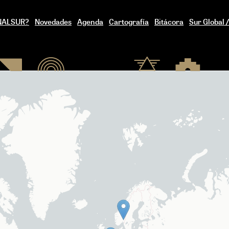
ENALSUR?
Novedades
Agenda
Cartografía
Bitácora
Sur Global 